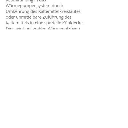
Wärmepumpensystem durch
Umkehrung des Kältemittelkreislaufes
oder unmittelbare Zuführung des
Kältemittels in eine spezielle Kühldecke.
Dies wird bei großen Wärmeentzügen
im Winter erforderlich, um im Sommer
Umgebungswärme im Erdreich zu
speichern bzw. das Wärmereservoir
wieder aufzufüllen.
Wir gehen mit Ihnen die Zukunft - Wir
freuen uns auf Ihr Projekt
Servicezeiten
Montag-Freitag
8.00 - 16.00
Uhr
Bürozeiten
Montag-Freitag
8.00 - 12.00
Uhr